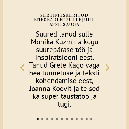
SERTIFITSEERITUD
ENESEARENGU TEEJUHT
ASSE SAUGA
Suured tänud sulle
Monika Kuzmina kogu
suurepärase töö ja
inspiratsiooni eest.
Tänud Grete Kägo väga
hea tunnetuse ja teksti
kohendamise eest,
Joanna Koovit ja teised
ka super taustatöö ja
tugi.