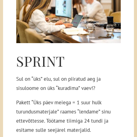
SPRINT
Sul on “üks” elu, sul on piiratud aeg ja
sisuloome on üks “kuradima” vaev!?
Pakett “Üks päev meiega = 1 suur hulk
turundusmaterjale” raames “lendame” sinu
ettevõttesse. Töötame tiimiga 24 tundi ja
esitame sulle seejärel materjalid.