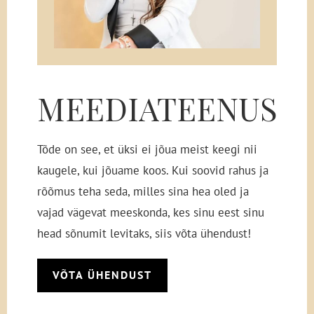
MEEDIA­TEENUS
Tõde on see, et üksi ei jõua meist keegi nii
kaugele, kui jõuame koos. Kui soovid rahus ja
rõõmus teha seda, milles sina hea oled ja
vajad vägevat meeskonda, kes sinu eest sinu
head sõnumit levitaks, siis võta ühendust!
VÕTA ÜHENDUST