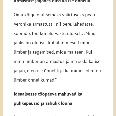
Armastust jagades oled ka ise õnnelik
Oma kõige olulisemaks väärtuseks peab
Veronika armastust - nii pere, lähedaste,
sõprade, töö kui elu vastu üldiselt. „Minu
jaoks on olulisel kohal inimesed minu
ümber ja tegemised, mida ma teen. Kui
minu ümber on armastus ja ma seda ka ise
jagan, olen ise õnnelik ja ka inimesed minu
ümber õnnelikumad.“
Ideaalsesse tööpäeva mahuvad ka
puhkepausid ja rahulik lõuna