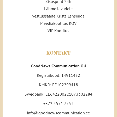
Sisusprint 24h
Lähme lavadele
Vestlussaade Krista Lensiniga
Meediakoolitus KOV
VIP Koolitus
KONTAKT
GoodNews Communication OÜ
Registrikood: 14911432
KMKR: EE102299418
Swedbank: EE642200221073302284
+372 5551 7551
info@goodnewscommunication.ee