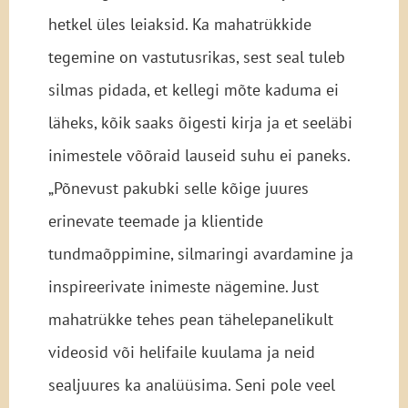
hetkel üles leiaksid. Ka mahatrükkide
tegemine on vastutusrikas, sest seal tuleb
silmas pidada, et kellegi mõte kaduma ei
läheks, kõik saaks õigesti kirja ja et seeläbi
inimestele võõraid lauseid suhu ei paneks.
„Põnevust pakubki selle kõige juures
erinevate teemade ja klientide
tundmaõppimine, silmaringi avardamine ja
inspireerivate inimeste nägemine. Just
mahatrükke tehes pean tähelepanelikult
videosid või helifaile kuulama ja neid
sealjuures ka analüüsima. Seni pole veel