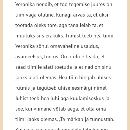
Veronika nendib, et töö tegemise juures on
tiim väga oluline. Kunagi arvas ta, et üksi
töötada oleks tore, aga täna leiab ta, et
muutuks siis erakuks. Tiimist teeb hea tiimi
Veronika sõnul omavaheline usaldus,
avameelsus, toetus. On oluline teada, et
saad tiimile alati toetuda ja et nad on sinu
jaoks alati olemas. Hea tiim hingab ühises
rütmis ja tegutseb ühise eesmärgi nimel.
Juhist teeb hea juhi aga kuulamisoskus ja
see, kui viimane võtab aega, et olla oma
tiimi jaoks olemas. „Ta märkab ja tunnustab.
Kui vaja, siis pöörab vigadele tähelepanu.