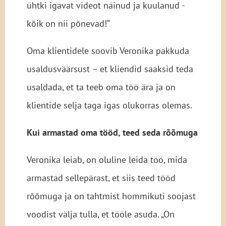
ühtki igavat videot näinud ja kuulanud -
kõik on nii põnevad!“
Oma klientidele soovib Veronika pakkuda
usaldusväärsust – et kliendid saaksid teda
usaldada, et ta teeb oma töö ära ja on
klientide selja taga igas olukorras olemas.
Kui armastad oma tööd, teed seda rõõmuga
Veronika leiab, on oluline leida töö, mida
armastad sellepärast, et siis teed tööd
rõõmuga ja on tahtmist hommikuti soojast
voodist välja tulla, et tööle asuda. „On