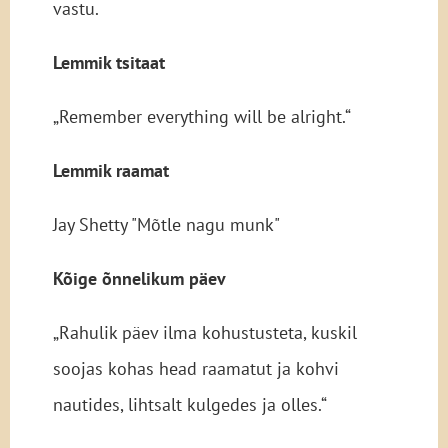
vastu.
L
emmik tsitaat
„Remember everything will be alright.“
Lemmik raamat
Jay Shetty "Mõtle nagu munk"
Kõige õnnelikum päev
„Rahulik päev ilma kohustusteta, kuskil
soojas kohas head raamatut ja kohvi
nautides, lihtsalt kulgedes ja olles.“