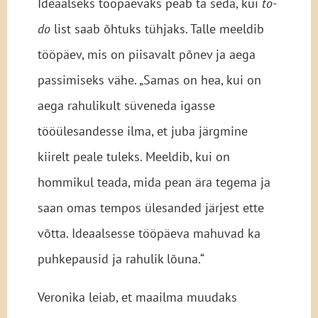
Ideaalseks tööpäevaks peab ta seda, kui
to-
do
list saab õhtuks tühjaks. Talle meeldib
tööpäev, mis on piisavalt põnev ja aega
passimiseks vähe. „Samas on hea, kui on
aega rahulikult süveneda igasse
tööülesandesse ilma, et juba järgmine
kiirelt peale tuleks. Meeldib, kui on
hommikul teada, mida pean ära tegema ja
saan omas tempos ülesanded järjest ette
võtta. Ideaalsesse tööpäeva mahuvad ka
puhkepausid ja rahulik lõuna.“
Veronika leiab, et maailma muudaks