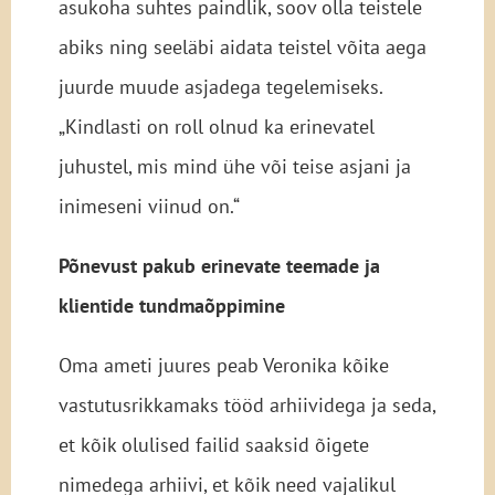
asukoha suhtes paindlik, soov olla teistele
abiks ning seeläbi aidata teistel võita aega
juurde muude asjadega tegelemiseks.
„Kindlasti on roll olnud ka erinevatel
juhustel, mis mind ühe või teise asjani ja
inimeseni viinud on.“
Põnevust pakub erinevate teemade ja
klientide tundmaõppimine
Oma ameti juures peab Veronika kõike
vastutusrikkamaks tööd arhiividega ja seda,
et kõik olulised failid saaksid õigete
nimedega arhiivi, et kõik need vajalikul