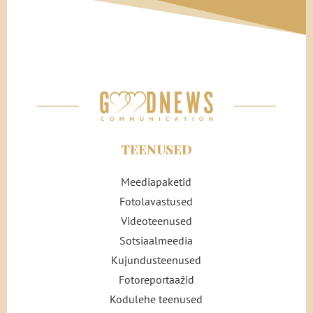
silmaringiga kosmopoliit. Ehk oled valmis
isegi teise riiki kolima, kui sinu ellu peaks
saabuma õige mees. Polnud mingit kahtlust,
et Iris oli ääretult pühendunud ja tõsine
kaaslase otsija.
Lõpetuseks kirjeldas ta hoolikalt ja täpselt,
mida ta suhtelt ootas, ja loetles üles kõik
TEENUSED
need asjad, mis tema jaoks suhte
kategooriliselt välistasid, et hoida kokku
Meediapaketid
kõigi aega.
Fotolavastused
Videoteenused
Tahan kohtuda kellegagi, kes oleks väljapeetud,
tark ja edukas
, lisas ta alati oma
Sotsiaalmeedia
kasutajaprofiilile. Keegi, kes tahaks
Kujundusteenused
abielluda ja ehk isegi last saada, enne kui
Fotoreportaažid
selleks liiga hilja, täpselt nagu Iris. Keegi,
Kodulehe teenused