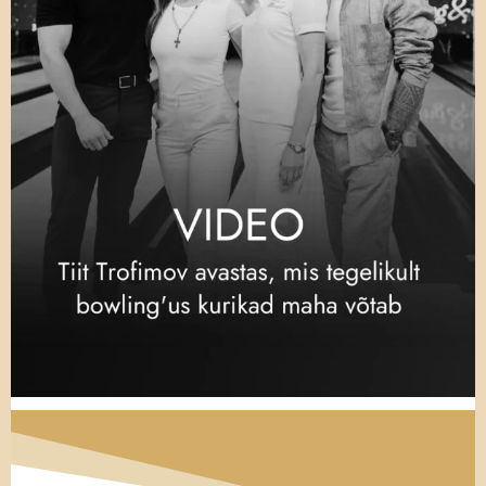
meeldima. Ta tunneks ju naise üle uhkust ja
ka toetaks teda?
Töö ja karjääri kohta käiv info oli niisiis
kenasti kirjas – või nii ta vähemalt arvas.
Seejärjel märkis ta iga tutvumisportaali
“hobide” alajaotuse alla, et ta valdas
suurepäraselt JavaScripti ja oskas rääkida
mandariini keelt. Oli tõsi, et need ei kõlanud
eriti seksikalt, kuid Iris tahtis näidata
täpselt, kuidas talle vaba aega veeta
meeldis.
Isiklikumaks lähenemiseks kirjutas ta ka
oma suurest reisiarmastusest – selles
polnud ju midagi halba, et näidata
võimalikule kaaslasele, et oled laia