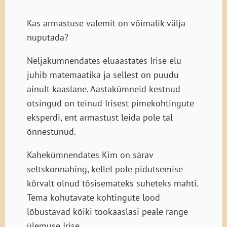
Kas armastuse valemit on võimalik välja
nuputada?
Neljakümnendates eluaastates Irise elu
juhib matemaatika ja sellest on puudu
ainult kaaslane. Aastakümneid kestnud
otsingud on teinud Irisest pimekohtingute
eksperdi, ent armastust leida pole tal
õnnestunud.
Kahekümnendates Kim on särav
seltskonnahing, kellel pole pidutsemise
kõrvalt olnud tõsisemateks suheteks mahti.
Tema kohutavate kohtingute lood
lõbustavad kõiki töökaaslasi peale range
ülemuse Irise.