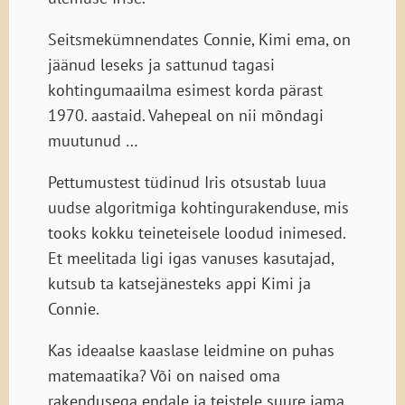
Seitsmekümnendates Connie, Kimi ema, on
jäänud leseks ja sattunud tagasi
kohtingumaailma esimest korda pärast
1970. aastaid. Vahepeal on nii mõndagi
muutunud …
Pettumustest tüdinud Iris otsustab luua
uudse algoritmiga kohtingurakenduse, mis
tooks kokku teineteisele loodud inimesed.
Et meelitada ligi igas vanuses kasutajad,
kutsub ta katsejänesteks appi Kimi ja
Connie.
Kas ideaalse kaaslase leidmine on puhas
matemaatika? Või on naised oma
rakendusega endale ja teistele suure jama