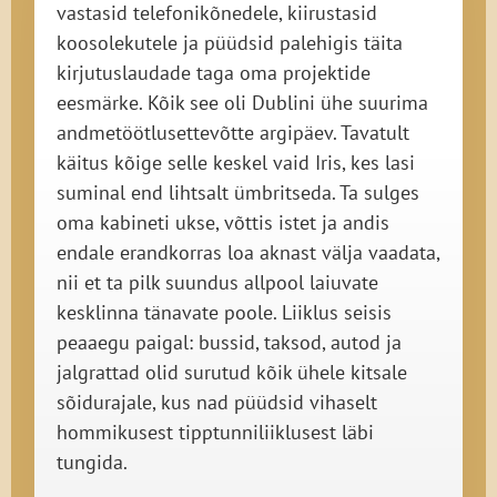
vastasid telefonikõnedele, kiirustasid
koosolekutele ja püüdsid palehigis täita
kirjutuslaudade taga oma projektide
eesmärke. Kõik see oli Dublini ühe suurima
andmetöötlusettevõtte argipäev. Tavatult
käitus kõige selle keskel vaid Iris, kes lasi
suminal end lihtsalt ümbritseda. Ta sulges
oma kabineti ukse, võttis istet ja andis
endale erandkorras loa aknast välja vaadata,
nii et ta pilk suundus allpool laiuvate
kesklinna tänavate poole. Liiklus seisis
peaaegu paigal: bussid, taksod, autod ja
jalgrattad olid surutud kõik ühele kitsale
sõidurajale, kus nad püüdsid vihaselt
hommikusest tipptunniliiklusest läbi
tungida.