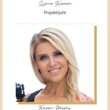
Liina Kumm
Projektijuht
Karen Härms