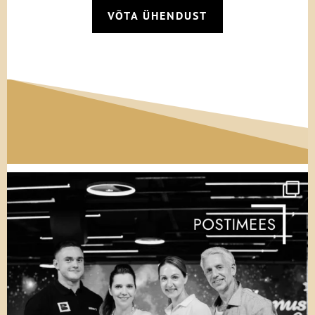
VÕTA ÜHENDUST
teabel, mille olid esitanud.
Irise sisend, nagu enamikul inimestest,
sarnanes paljustki tema CV-ga. Ta viitas
selles alati oma rakendusmatemaatika
bakalaureusekraadile, mille ta oli saanud
Trinity kolledžist (ta oli lõpetanud ülikooli
kiitusega, tänan küsimast), Oxfordi ülikoolis
omandanud magistrikraadile ja
aastatepikkusele töökogemusele
kõrgtehnoloogiasektoris, kus teda oli
saatnud suur edu.
Kas kõik need hiilgavad saavutused
hirmutasid mehed ära, mõtles Iris aeg-ajalt.
Nonsenss. Ta oli kõigi oma saavutuste üle
uhke. Pealegi peaks see õigele mehele ju