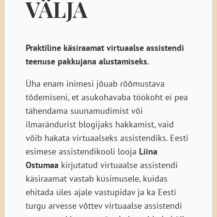
VÄLJA
Praktiline käsiraamat virtuaalse assistendi
teenuse pakkujana alustamiseks.
Üha enam inimesi jõuab rõõmustava
tõdemiseni, et asukohavaba töökoht ei pea
tähendama suunamudimist või
ilmarändurist blogijaks hakkamist, vaid
võib hakata virtuaalseks assistendiks. Eesti
esimese assistendikooli looja
Liina
Ostumaa
kirjutatud virtuaalse assistendi
käsiraamat vastab küsimusele, kuidas
ehitada üles ajale vastupidav ja ka Eesti
turgu arvesse võttev virtuaalse assistendi