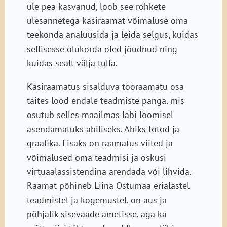
üle pea kasvanud, loob see rohkete
ülesannetega käsiraamat võimaluse oma
teekonda analüüsida ja leida selgus, kuidas
sellisesse olukorda oled jõudnud ning
kuidas sealt välja tulla.
Käsiraamatus sisalduva tööraamatu osa
täites lood endale teadmiste panga, mis
osutub selles maailmas läbi löömisel
asendamatuks abiliseks. Abiks fotod ja
graafika. Lisaks on raamatus viited ja
võimalused oma teadmisi ja oskusi
virtuaalassistendina arendada või lihvida.
Raamat põhineb Liina Ostumaa erialastel
teadmistel ja kogemustel, on aus ja
põhjalik sisevaade ametisse, aga ka