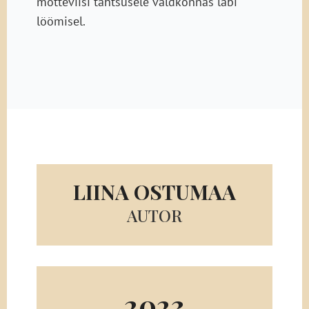
mõtteviisi tähtsusele valdkonnas läbi
löömisel.
LIINA OSTUMAA
AUTOR
2023