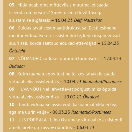
Mida peab oma mõtteviisis muutma, et saada
iseenda ülemuseks? Soovitused ettevõtlusega
alustamise algfaasis
– 16.04.23
Delfi Naistekas
Kuidas tavalisest maatüdrukust sai Eesti esimene
mentor virtuaalsetele assistentidele, keda inspireerivad
suuri asju korda saatnud edukad ettevõtjad
– 15.04.23
Õhtuleht
NÕUANDED koduse tööruumi loomiseks
– 12.04.23
Buduaar
Kolm raamatusoovitust neile, kes tahaksid saada
virtuaalseks assistendiks
– 10.04.23
Raamatud/Postimees
HÜVA NÕU | Neli ahvatlevat põhjust, miks õppida
virtuaalseks assistendiks
– 19.03.23
Õhtuleht
Ilmub virtuaalse assistendi käsiraamat «Ma ei tea,
aga ma uurin välja»
- 08.03.23
Raamatud/Postimees
UUS POPP ALA I Liina Ostumaa: virtuaalse assistendi
ameti järele on kasvav nõudlus
– 06.03.23