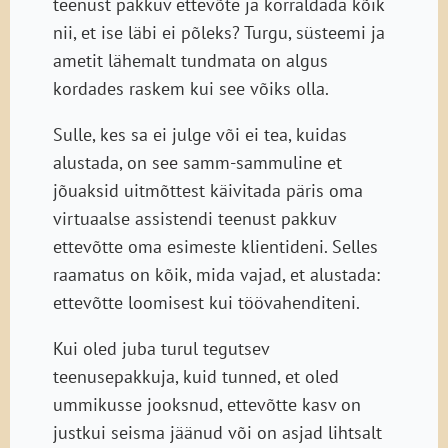
teenust pakkuv ettevõte ja korraldada kõik
nii, et ise läbi ei põleks? Turgu, süsteemi ja
ametit lähemalt tundmata on algus
kordades raskem kui see võiks olla.
Sulle, kes sa ei julge või ei tea, kuidas
alustada, on see samm-sammuline et
jõuaksid uitmõttest käivitada päris oma
virtuaalse assistendi teenust pakkuv
ettevõtte oma esimeste klientideni. Selles
raamatus on kõik, mida vajad, et alustada:
ettevõtte loomisest kui töövahenditeni.
Kui oled juba turul tegutsev
teenusepakkuja, kuid tunned, et oled
ummikusse jooksnud, ettevõtte kasv on
justkui seisma jäänud või on asjad lihtsalt