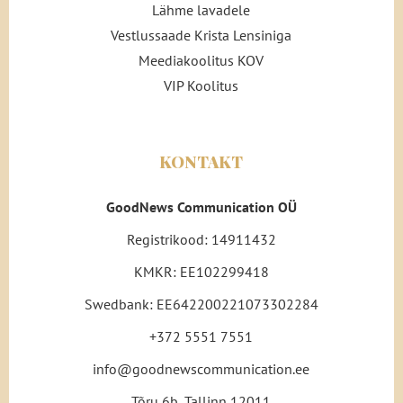
Lähme lavadele
Vestlussaade Krista Lensiniga
Meediakoolitus KOV
VIP Koolitus
KONTAKT
GoodNews Communication OÜ
Registrikood: 14911432
KMKR: EE102299418
Swedbank: EE642200221073302284
+372 5551 7551
info@goodnewscommunication.ee
Tõru 6b, Tallinn 12011