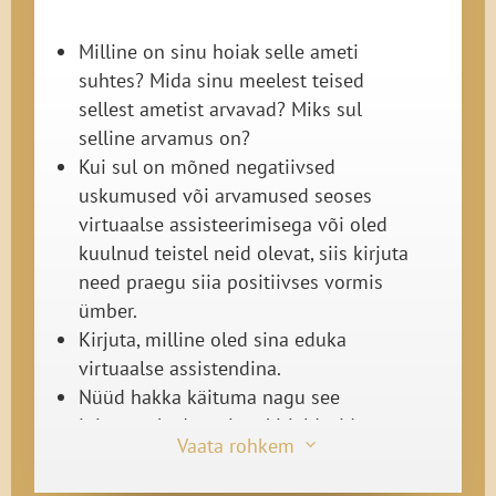
Milline on sinu hoiak selle ameti
suhtes? Mida sinu meelest teised
sellest ametist arvavad? Miks sul
selline arvamus on?
Kui sul on mõned negatiivsed
uskumused või arvamused seoses
virtuaalse assisteerimisega või oled
kuulnud teistel neid olevat, siis kirjuta
need praegu siia positiivses vormis
ümber.
Kirjuta, milline oled sina eduka
virtuaalse assistendina.
Nüüd hakka käituma nagu see
inimene, keda sa just kirjeldasid.
Vaata rohkem
3