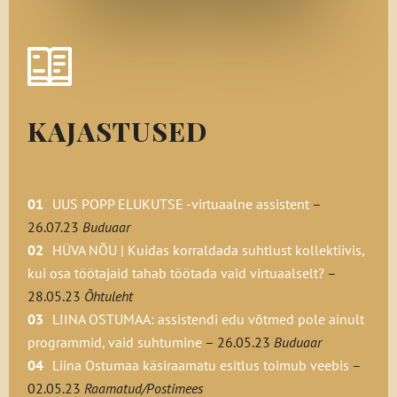
KAJASTUSED
UUS POPP ELUKUTSE -virtuaalne assistent
–
26.07.23
Buduaar
HÜVA NÕU | Kuidas korraldada suhtlust kollektiivis,
kui osa töötajaid tahab töötada vaid virtuaalselt?
–
28.05.23
Õhtuleht
LIINA OSTUMAA: assistendi edu võtmed pole ainult
programmid, vaid suhtumine
– 26.05.23
Buduaar
Liina Ostumaa käsiraamatu esitlus toimub veebis
–
02.05.23
Raamatud/Postimees