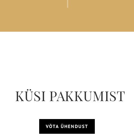
eviis
VAATA VIDEOT! Kuidas
utamast ja
Lainsalu
– 25.03.19
Huvit
lus
Vaata siit! Kuidas pal
Sa pead
KUULA KORDUST! Ekke 
ust, vaid
endasse
– 18.03.19
GoodN
gustan
Ekke Lainsalu: aitab 
Anna hoogu! Ekke Lain
maha ilma
04.03.19
Heategu/GoodNe
uliselt
ndal
se saab
KÜSI PAKKUMIST
hakkama.
 seal
ooritakse.
s küsida
a ülemus on
VÕTA ÜHENDUST
 ning on