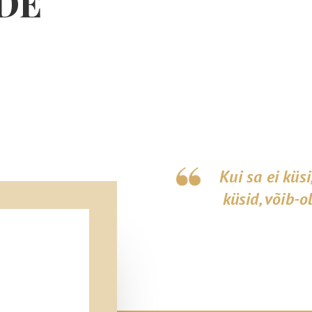
DE
Kui sa ei küsi
küsid, võib-o