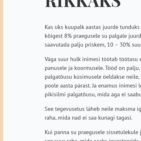
Kas üks kuupalk aastas juurde tunduks 
kõigest 8% praegusele su palgale juurd
saavutada palju priskem, 10 – 30% suu
Väga suur hulk inimesi töötab töötasu e
panusele ja koormusele. Tööd on palju,
palgatõusu küsimusele öeldakse neile, e
poole aasta pärast. Ja enamus inimesi 
pikisilmi palgatõusu, mida aga ei saabu
See tegevusetus läheb neile maksma ig
raha, mida nad ei saa kunagi tagasi.
Kui panna su praegusele sissetulekule 
see suur raha, mida saaks investeerida