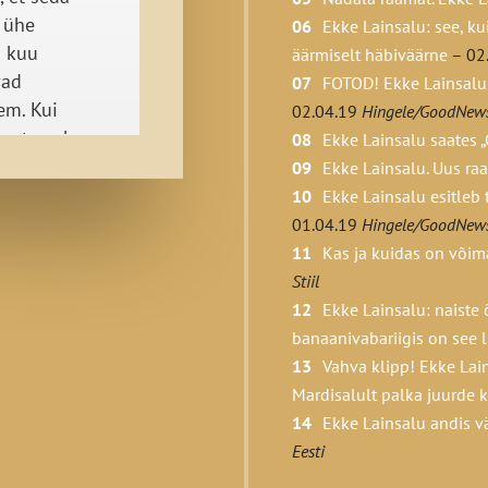
 ühe
Ekke Lainsalu: see, ku
a kuu
äärmiselt häbiväärne
– 02
vad
FOTOD! Ekke Lainsalu 
em. Kui
02.04.19
Hingele/GoodNew
nustasu ka
Ekke Lainsalu saates 
dumise
Ekke Lainsalu. Uus ra
langetada
Ekke Lainsalu esitleb 
ine.
01.04.19
Hingele/GoodNew
i poole
Kas ja kuidas on võim
en teise
Stiil
Ekke Lainsalu: naiste
katakse
banaanivabariigis on see 
õpuks
Vahva klipp! Ekke Lain
a, saan
Mardisalult palka juurde 
saan
Ekke Lainsalu andis v
liteet.
Eesti
eel
Kas palgatööga võib r