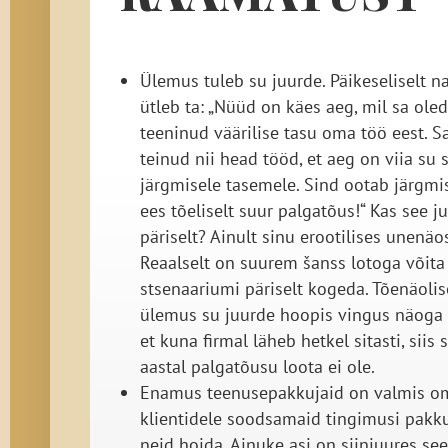
Ülemus tuleb su juurde. Päikeseliselt n
ütleb ta: „Nüüd on käes aeg, mil sa oled
teeninud väärilise tasu oma töö eest. S
teinud nii head tööd, et aeg on viia su 
järgmisele tasemele. Sind ootab järgmi
ees tõeliselt suur palgatõus!“ Kas see j
päriselt? Ainult sinu erootilises unenäos
Reaalselt on suurem šanss lotoga võita 
stsenaariumi päriselt kogeda. Tõenäolis
ülemus su juurde hoopis vingus näoga j
et kuna firmal läheb hetkel sitasti, siis s
aastal palgatõusu loota ei ole.
Enamus teenusepakkujaid on valmis o
klientidele soodsamaid tingimusi pakk
neid hoida. Ainuke asi on siinjuures see