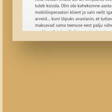
tuleb küsida. Olin üle kahekümne aasta
mobiilioperaatori klient ja sain neilt ig
arveid… kuni lõpuks avastasin, et tutta
maksavad sama teenuse eest palju väh
ma kisa tõstsin, siis langetati minu tee
rohkem kui poole võrra. Esimese pöör
peale öeldi loomulikult seda, et hinda 
ei saa ja et see on nende parim pakkum
Miskipärast kukkus aga hind rohkem ku
võrra siis, kui saatsin neile kirja, et läh
operaatori juurde.
„Mis juhtub siis, kui ma küsin? Äkki ha
mu peale viltu vaatama ja ma kaotan l
sellegi koha? Ah, parem ei hakka torkim
veel pärast jama kaela!“ Ühest küljest 
sellest aru, aga teisalt on see orjamenta
Parem on olla nähtamatu, muidu saan v