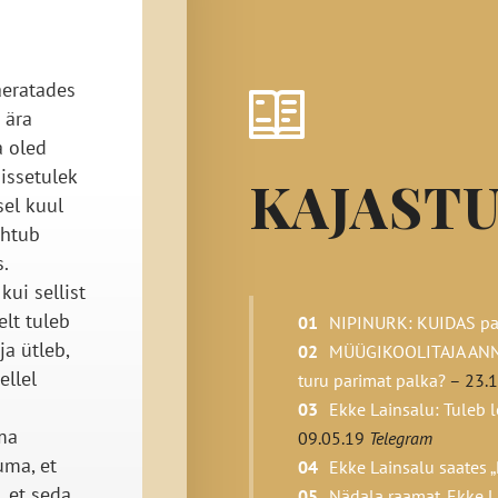
aeratades
 ära
a oled
sissetulek
KAJAST
sel kuul
uhtub
.
kui sellist
elt tuleb
NIPINURK: KUIDAS pal
a ütleb,
MÜÜGIKOOLITAJA ANNA
ellel
turu parimat palka?
– 23.
Ekke Lainsalu: Tuleb 
ma
09.05.19
Telegram
uma, et
Ekke Lainsalu saates 
, et seda
Nädala raamat. Ekke La