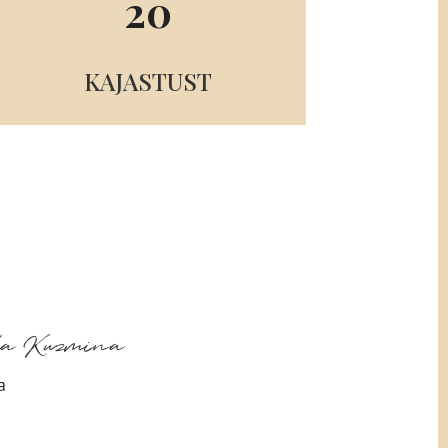
20
KAJASTUST
ka Kuzmina
a