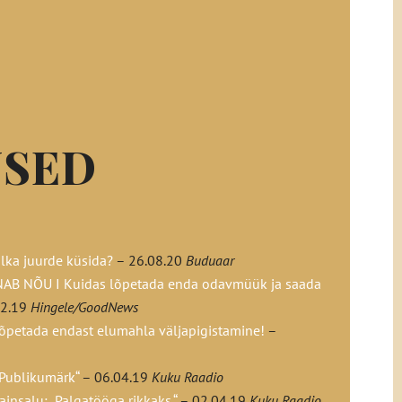
USED
ka juurde küsida?
– 26.08.20
Buduaar
B NÕU I Kuidas lõpetada enda odavmüük ja saada
12.19
Hingele/GoodNews
lõpetada endast elumahla väljapigistamine!
–
„Publikumärk“
– 06.04.19
Kuku Raadio
insalu: „Palgatööga rikkaks.“
– 02.04.19
Kuku Raadio