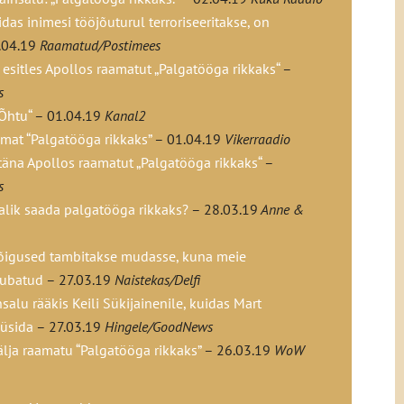
idas inimesi tööjõuturul terroriseeritakse, on
.04.19
Raamatud/Postimees
esitles Apollos raamatut „Palgatööga rikkaks“
–
s
„Õhtu“
– 01.04.19
Kanal2
amat “Palgatööga rikkaks”
– 01.04.19
Vikerraadio
täna Apollos raamatut „Palgatööga rikkaks“
–
s
alik saada palgatööga rikkaks?
– 28.03.19
Anne &
 õigused tambitakse mudasse, kuna meie
lubatud
– 27.03.19
Naistekas/Delfi
salu rääkis Keili Sükijainenile, kuidas Mart
küsida
– 27.03.19
Hingele/GoodNews
älja raamatu “Palgatööga rikkaks”
– 26.03.19
WoW
ikkaks saada?
– 26.03.19
Raamatud/Postimees