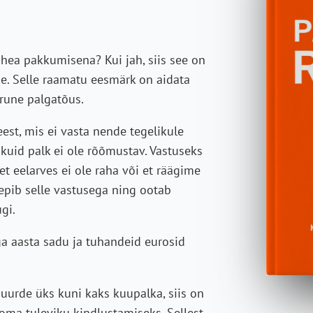
hea pakkumisena? Kui jah, siis see on
e. Selle raamatu eesmärk on aidata
rune palgatõus.
est, mis ei vasta nende tegelikule
 kuid palk ei ole rõõmustav. Vastuseks
t eelarves ei ole raha või et räägime
lepib selle vastusega ning ootab
gi.
a aasta sadu ja tuhandeid eurosid
juurde üks kuni kaks kuupalka, siis on
 oma tuleviku kindlustamiseks. Sellest