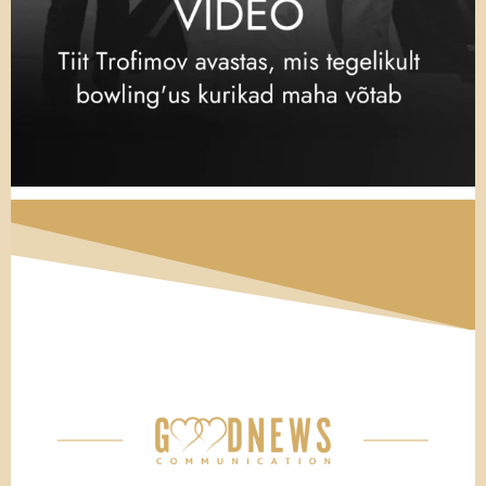
oleksid jõudnud nii palju saavutada, ja veel
absurdsem, et sama mees, kes hoidis oma
kabinetis seda väljapanekut, otsustas, et
ükski
neist neljast ei vääri tema pärandust.
Isegi kui sa oleksid arvanud, et sa vanaisaga
manipuleerid,
kuulsin kõrvus Xanderi sõnu,
tuleb lõpuks ikka välja, et hoopis tema
manipuleeris sinuga.
“Avery?”
Oma nime kuuldes astusin silmapilk
trofeedest eemale. Lükkasin vallapäästetud
sahtli rutakalt kinni.
“Ma olen siin,” hüüdsin vastu.
Uksele ilmus Libby.