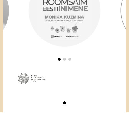
Grayson.
Mu füüsis tundis ta enne ära kui
aju. Ta käsivarred tümitasid vett jõhkralt
jõuliste liblikujumistõmmetega. Ja tema
seljalihased…
“Ma pean sulle midagi rääkima,” ütles Libby
mu kõrval.
See laskis mul pilgu basseinist – ja ujujast
– eemale kiskuda.
“Drake`ist?” küsisin.
“Ei. Ma kuulsin juhuslikult pealt.” Libby
neelatas. “Kui Oren mind turvamehele
tutvustas, kuulsin Zara mehe juttu pealt.
Nad lasevad testi teha – DNA-testi.
Sinu
© GoodNews Communication 2026 | Kõik õigused kaitstud.
kontrollimiseks.”