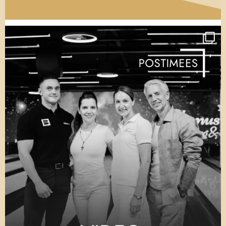
patenditunnistust, lisaks maailmarekordite
tunnistused ja kõikmõeldava kujuga
trofeed. Pronksist härjaratsanik. Surfilaud.
Mõõk. Oli ka medaleid. Mitu musta vööd.
Kõikmõeldavate tšempionaatide – ka
üleriigiliste – karikad: alates motokrossist
kuni ujumise ja pinball`ini. Neli raamitud
koomiksisarja – filmilikest
superkangelastest -, autoriteks Hawthorne`i
vennad. Suure fotoraamatu seljal oli
Graysoni nimi.
See polnud lihtsalt väljapanek. Sisuliselt oli
see
altar
– Tobias Hawthorne`i auavaldus
neljale erakordsele tütrepojale. Täiesti
absurdne. Täiesti absurdne, et neli väga
noort inimest – kolm neist teismelised –