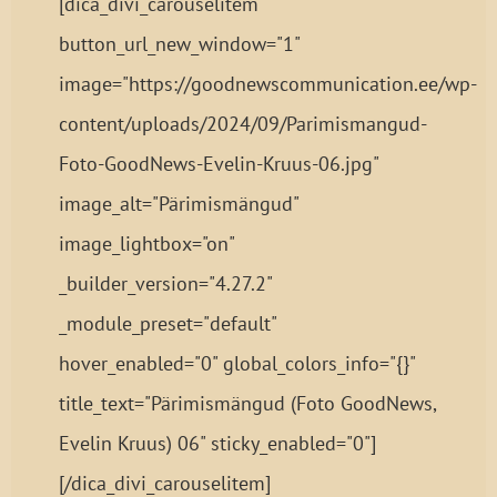
[dica_divi_carouselitem
button_url_new_window="1"
image="https://goodnewscommunication.ee/wp-
content/uploads/2024/09/Parimismangud-
Foto-GoodNews-Evelin-Kruus-06.jpg"
image_alt="Pärimismängud"
image_lightbox="on"
_builder_version="4.27.2"
_module_preset="default"
hover_enabled="0" global_colors_info="{}"
title_text="Pärimismängud (Foto GoodNews,
Evelin Kruus) 06" sticky_enabled="0"]
[/dica_divi_carouselitem]