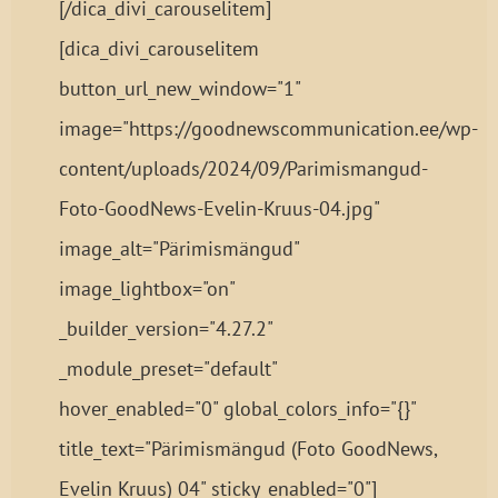
[/dica_divi_carouselitem]
[dica_divi_carouselitem
button_url_new_window="1"
image="https://goodnewscommunication.ee/wp-
content/uploads/2024/09/Parimismangud-
Foto-GoodNews-Evelin-Kruus-04.jpg"
image_alt="Pärimismängud"
image_lightbox="on"
_builder_version="4.27.2"
_module_preset="default"
hover_enabled="0" global_colors_info="{}"
title_text="Pärimismängud (Foto GoodNews,
Evelin Kruus) 04" sticky_enabled="0"]