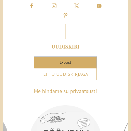
ja otsib lööjaga lepitust. “Libby…”
“Avery, Drake armastas mind. Ma tean, et
armastas, ja ma nägin tõesti vaeva, et aru
saada …” ta käed haardusid veel
kramplikumalt ümber ülakeha. Must
küünelakk paistis värske.
Veatu.
“Aga sul oli
UUDISKIRI
õigus.”
Mu südamest murdus tükike. “Ma ei tahtnud,
et oleks.”
LIITU UUDISKIRJAGA
Libby seisis veel paar hetke paigal ning läks
Me hindame su privaatsust!
ja katsus siis rõduust. Läksin talle järele ja
me astusime kahekesi koos õhtuse õhu
kätte. All oli bassein. Ilmselt soojendusega,
sest keegi ujus muudkui ühest otsast teise.