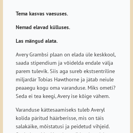
Tema kasvas vaesuses.
Nemad elavad külluses.
Las mängud alata.
Avery Grambsi plaan on elada üle keskkool,
saada stipendium ja võidelda endale välja
parem tulevik. Siis aga sureb ekstsentriline
miljardär Tobias Hawthorne ja jätab neiule
peaaegu kogu oma varanduse. Miks ometi?
Seda ei tea keegi, Avery ise kõige vähem.
Varanduse kättesaamiseks tuleb Averyl
kolida päritud häärberisse, mis on täis
salakäike, mõistatusi ja peidetud vihjeid.