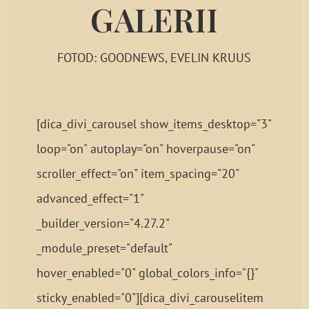
GALERII
FOTOD: GOODNEWS, EVELIN KRUUS
[dica_divi_carousel show_items_desktop="3"
loop="on" autoplay="on" hoverpause="on"
scroller_effect="on" item_spacing="20"
advanced_effect="1"
_builder_version="4.27.2"
_module_preset="default"
hover_enabled="0" global_colors_info="{}"
sticky_enabled="0"][dica_divi_carouselitem