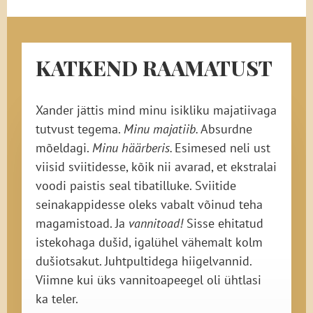
KATKEND RAAMATUST
Xander jättis mind minu isikliku majatiivaga
tutvust tegema.
Minu majatiib.
Absurdne
mõeldagi.
Minu häärberis.
Esimesed neli ust
viisid sviitidesse, kõik nii avarad, et ekstralai
voodi paistis seal tibatilluke. Sviitide
seinakappidesse oleks vabalt võinud teha
magamistoad. Ja
vannitoad!
Sisse ehitatud
istekohaga dušid, igalühel vähemalt kolm
dušiotsakut. Juhtpultidega hiigelvannid.
Viimne kui üks vannitoapeegel oli ühtlasi
ka teler.