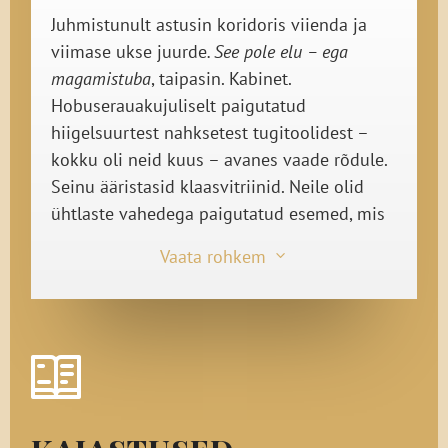
Juhmistunult astusin koridoris viienda ja
viimase ukse juurde
. See pole elu – ega
magamistuba
, taipasin. Kabinet.
Hobuserauakujuliselt paigutatud
hiigelsuurtest nahksetest tugitoolidest –
kokku oli neid kuus – avanes vaade rõdule.
Seinu ääristasid klaasvitriinid. Neile olid
ühtlaste vahedega paigutatud esemed, mis
nägid välja, otsekui kuuluksid muuseumi –
Vaata rohkem
3
geoodid, vanaaegsed relvad, oonüksist ja
kivist kujukesed. Rõdu vastasseinas,
kabineti tagumises osas, seisis kirjutuslaud.
Lähemale astudes nägin, et lauaplaadi sisse
oli pinnaga ühetasa süvistatud suur
pronksist kompass. Vedasin sõrmega üle
kompassi, nõel pöördus loodesse ja