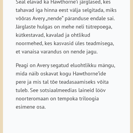
Seal elavad ka Hawthorne’i järglased, kes
tahavad iga hinna eest välja selgitada, miks
võõras Avery „nende“ päranduse endale sai.
Järglaste hulgas on mehe neli tütrepoega,
kütkestavad, kavalad ja ohtlikud
noormehed, kes kasvasid üles teadmisega,
et vanaisa varandus on nende jagu.
Peagi on Avery segatud eluohtlikku mängu,
mida näib oskavat kogu Hawthorne’ide
pere ja mis tal tõe teadasaamiseks võita
tuleb. See sotsiaalmeedias laineid lööv
noorteromaan on tempoka triloogia
esimene osa.