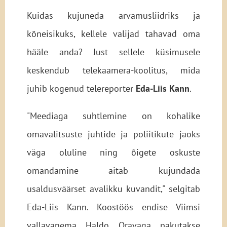
Kuidas kujuneda arvamusliidriks ja
kõneisikuks, kellele valijad tahavad oma
hääle anda? Just sellele küsimusele
keskendub telekaamera-koolitus, mida
juhib kogenud telereporter
Eda-Liis Kann
.
"Meediaga suhtlemine on kohalike
omavalitsuste juhtide ja poliitikute jaoks
väga oluline ning õigete oskuste
omandamine aitab kujundada
usaldusväärset avalikku kuvandit," selgitab
Eda-Liis Kann. Koostöös endise Viimsi
vallavanema Haldo Oravaga pakutakse