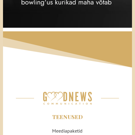
TEENUSED
Meediapaketid