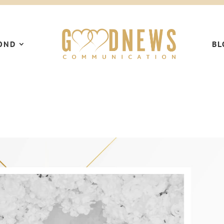
OND
BL