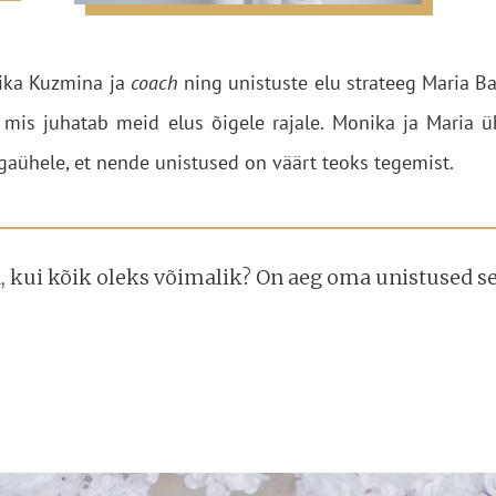
ika Kuzmina ja
coach
ning unistuste elu strateeg Maria Ba
 mis juhatab meid elus õigele rajale. Monika ja Maria 
igaühele, et nende unistused on väärt teoks tegemist.
a, kui kõik oleks võimalik? On aeg oma unistused sel