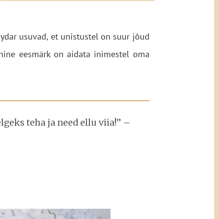
ydar usuvad, et unistustel on suur jõud
ühine eesmärk on aidata inimestel oma
geks teha ja need ellu viia!” –