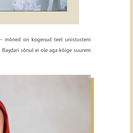
 – mõned on kogenud teel unistusteni
a Baydari sõnul ei ole aga kõige suurem