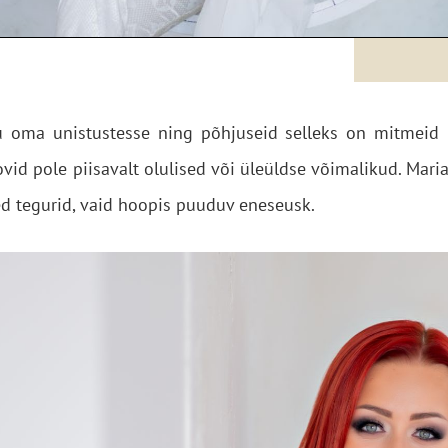
su oma unistustesse ning põhjuseid selleks on mitmeid
ovid pole piisavalt olulised või üleüldse võimalikud. Mari
sed tegurid, vaid hoopis puuduv eneseusk.