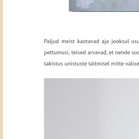
Paljud meist kaotavad aja jooksul u
pettumusi, teised arvavad, et nende so
takistus unistuste täitmisel mitte väli