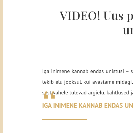
VIDEO! Uus pr
u
Iga inimene kannab endas unistusi – su
tekib elu jooksul, kui avastame midagi
❛❛
sest vahele tulevad argielu, kahtlused 
IGA INIMENE KANNAB ENDAS UNI