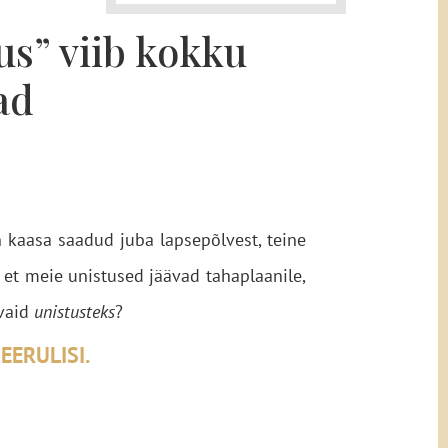
us” viib kokku
ad
n kaasa saadud juba lapsepõlvest, teine
 et meie unistused jäävad tahaplaanile,
 vaid
unistusteks
?
EERULISI.