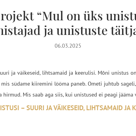
ojekt “Mul on üks unist
nistajad ja unistuste täitj
06.03.2025
uri ja väikeseid, lihtsamaid ja keerulisi. Mõni unistus o
, mis südame kiiremini lööma paneb. Ometi juhtub sageli,
ja hirmud. Mis saab aga siis, kui unistused ei peagi jääma
STUSI – SUURI JA VÄIKESEID, LIHTSAMAID JA K