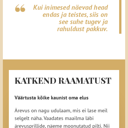
Kui inimesed näevad head
endas ja teistes, siis on
see suhe tugev ja
rahuldust pakkuv.
KATKEND RAAMATUST
Väärtusta kõike kaunist oma elus
Ärevus on nagu udulaam, mis ei lase meil
selgelt näha. Vaadates maailma läbi
ärevusprillide, näeme moonutatud pilti. Nii