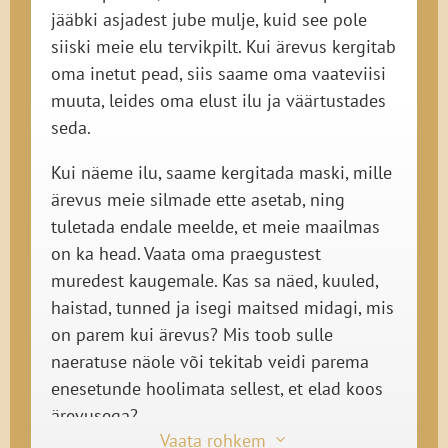
jääbki asjadest jube mulje, kuid see pole
siiski meie elu tervikpilt. Kui ärevus kergitab
oma inetut pead, siis saame oma vaateviisi
muuta, leides oma elust ilu ja väärtustades
seda.
Kui näeme ilu, saame kergitada maski, mille
ärevus meie silmade ette asetab, ning
tuletada endale meelde, et meie maailmas
on ka head. Vaata oma praegustest
muredest kaugemale. Kas sa näed, kuuled,
haistad, tunned ja isegi maitsed midagi, mis
on parem kui ärevus? Mis toob sulle
naeratuse näole või tekitab veidi parema
enesetunde hoolimata sellest, et elad koos
ärevusega?
Vaata rohkem
3