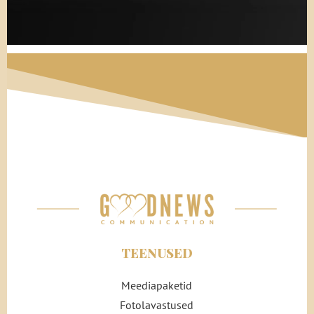
TEENUSED
Meediapaketid
Fotolavastused