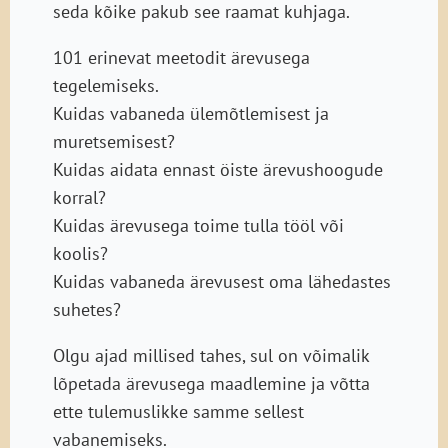
seda kõike pakub see raamat kuhjaga.
101 erinevat meetodit ärevusega
tegelemiseks.
Kuidas vabaneda ülemõtlemisest ja
muretsemisest?
Kuidas aidata ennast öiste ärevushoogude
korral?
Kuidas ärevusega toime tulla tööl või
koolis?
Kuidas vabaneda ärevusest oma lähedastes
suhetes?
Olgu ajad millised tahes, sul on võimalik
lõpetada ärevusega maadlemine ja võtta
ette tulemuslikke samme sellest
vabanemiseks.