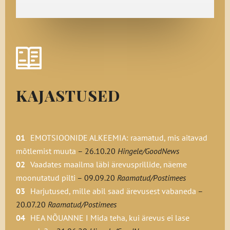
Kui üritad teadlikult oma maailmas ilu näha,
siis muutub su vaateviis piisavalt, et
ärevuse taha näha ning väärtustada ka
positiivseid pisiasju oma elus. Viimaks
muutub see vaateviis harjumuslikuks ning
ilu nägemine saab loomulikumaks kui
maailma tajumine ärevuse perspektiivist.
KAJASTUSED
Suhtu oma seiklustesse mänguliselt, kui
üritad ilu otsida ja väärtustada.
EMOTSIOONIDE ALKEEMIA: raamatud, mis aitavad
Mängi mängu „ma näen“. Otsi teatud
mõtlemist muuta
– 26.10.20
Hingele/GoodNews
arvul objekte, mis algavad teatud
Vaadates maailma läbi ärevusprillide, näeme
tähega. Isegi väikesed asjad võivad su
moonutatud pilti
– 09.09.20
Raamatud/Postimees
ilutunnet ärgitada.
Harjutused, mille abil saad ärevusest vabaneda
–
Mine jalutama ja ürita kuulda
20.07.20
Raamatud/Postimees
meeldivaid hääli.
HEA NÕUANNE I Mida teha, kui ärevus ei lase