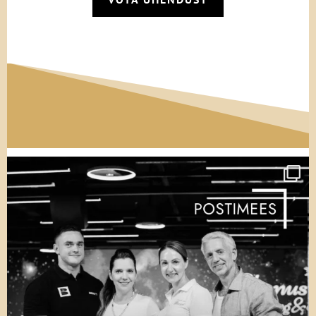
sajanditagune kulitöö. Bruce vihkas seda. Ta
tundis ennast nagu tähtajatu sunnitööline,
kes ta teatud mõttes oligi. Aga see mõjus –
vähemalt teatud määral.
Bruce astus õhtukooli, lõpetas selle ning
võeti Washingtoni ülikooli. Isa tundis sellest
uudisest nii suurt rõõmu, et ta tantsis
Hongkongis perekonna apartemendis ringi,
lauldes: „Me panustasime õigele hobusele!“
Bruce`i hinded polnud kõige paremad, kuid
ta ei langenud üheltki kursuselt välja. Ta
keskendus varakult näitekunstile , kuid
kolledži eelviimasel aastal võttis ta ka paar
filosoofiakursust, mis sütitasid temas
sügava huvi. Kui hiljem päriti, mis oli
ülikoolis tema põhiõppeaine, siis vastas ta