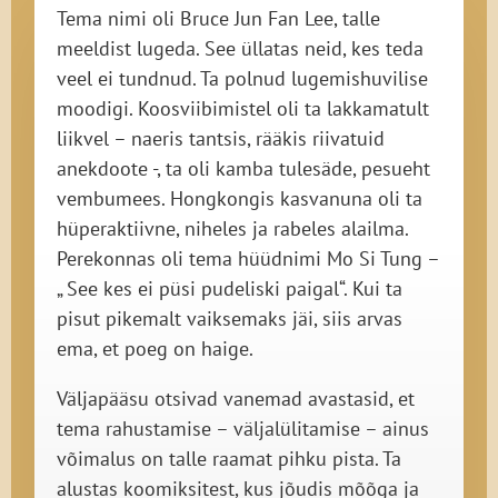
Tema nimi oli Bruce Jun Fan Lee, talle
meeldist lugeda. See üllatas neid, kes teda
veel ei tundnud. Ta polnud lugemishuvilise
moodigi. Koosviibimistel oli ta lakkamatult
liikvel – naeris tantsis, rääkis riivatuid
anekdoote -, ta oli kamba tulesäde, pesueht
vembumees. Hongkongis kasvanuna oli ta
hüperaktiivne, niheles ja rabeles alailma.
Perekonnas oli tema hüüdnimi Mo Si Tung –
„ See kes ei püsi pudeliski paigal“. Kui ta
pisut pikemalt vaiksemaks jäi, siis arvas
ema, et poeg on haige.
Väljapääsu otsivad vanemad avastasid, et
tema rahustamise – väljalülitamise – ainus
võimalus on talle raamat pihku pista. Ta
alustas koomiksitest, kus jõudis mõõga ja