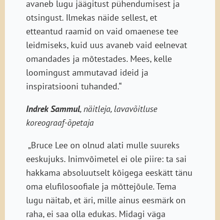
avaneb lugu jäägitust pühendumisest ja
otsingust. Ilmekas näide sellest, et
etteantud raamid on vaid omaenese tee
leidmiseks, kuid uus avaneb vaid eelnevat
omandades ja mõtestades. Mees, kelle
loomingust ammutavad ideid ja
inspiratsiooni tuhanded.“
Indrek Sammul
, näitleja, lavavõitluse
koreograaf-õpetaja
„Bruce Lee on olnud alati mulle suureks
eeskujuks. Inimvõimetel ei ole piire: ta sai
hakkama absoluutselt kõigega eeskätt tänu
oma elufilosoofiale ja mõttejõule. Tema
lugu näitab, et äri, mille ainus eesmärk on
raha, ei saa olla edukas. Midagi väga