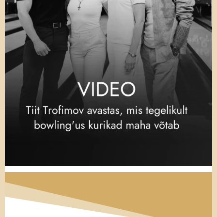
naerdes: „ Kas oled valmis seda kuulama?
Filosoofia, kallis mees.“ See polnud päriselt
õige – ta ei valinud kunagi näitekunsti
asemel põhiaineks filosoofiat -, kuid Bruce
Lee oli valmis aeg-ajalt ka tõtt ilustama, et
lugu paremini kõlaks.