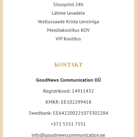
Sisusprint 24h
Lähme lavadele
Vestlussaade Krista Lensiniga
Meediakoolitus KOV
VIP Koolitus
KONTAKT
GoodNews Communication OÜ
Registrikood: 14911432
KMKR: EE102299418
Swedbank: EE642200221073302284
+372 5551 7551
info@goodnewscommunication.ee