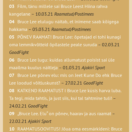
Tema lugemishuvi ei ilmnenud kunagi
Film, tänu millele sai Bruce Leest Hiina rahva
heades hinnetes, sest ta keeldus lugemast
kangelane
– 10.03.21
Raamatud/Postimees
kohustuslikku kirjandust. Ta oli iseõppija ja
Bruce Lee elulugu näitab, et inimene saab kõigega
luges ainult seda, mis teda huvitas –
hakkama
– 05.03.21
Raamatud/Postimees
sõjakunstide ulmelugusid.
PÕNEV RAAMAT! Bruce Lee: õpetajad ei tohi kunagi
oma lemmikvõtteid õpilastele peale suruda
– 02.03.21
Tema katoliku usku pöördunud ema saatis
GoodFight
ta Hongkongi parimatesse
Bruce Lee lugu: kuidas allumatust poisist sai üle
kogudusekoolidesse, kus Lee pani proovile
maailma kuulus näitleja
– 01.03.21
Ajakiri Sport
katoliku vendade halastuse ja andestuse,
Bruce Lee põnev elu: mis on Jeet Kune Do ehk Bruce
kui nood üritasid tema purustavat energiat
Lee loodud võitluskunst?
– 27.02.21
GoodFight
asjalikumale eesmärkidele suunata. Nende
KATKEND RAAMATUST I Bruce Lee küsis harva luba.
pingutused jooksid tühja. Ta oli otsekui
Ta tegi, mida tahtis, ja just siis, kui tal tahtmine tuli!
–
nende Kolgata tee katsumus. Erinevalt oma
24.02.21
GoodFight
vanemast vennast Peterist, kes käitus ja
„Bruce Lee. Elu“ on põnev, haarav ja aus raamat
–
õppis eeskujulikult, jäeti Bruce samasse
22.02.21
Ajakiri Sport
klassi istuma. Vanemate sügavaks häbiks
RAAMATUSOOVITUS! Jõua oma eesmärkideni: Bruce