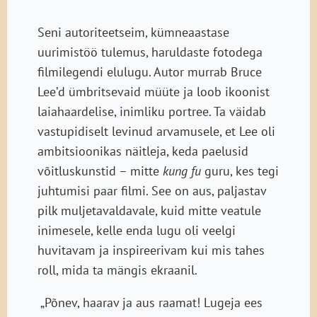
Seni autoriteetseim, kümneaastase
uurimistöö tulemus, haruldaste fotodega
filmilegendi elulugu. Autor murrab Bruce
Lee’d ümbritsevaid müüte ja loob ikoonist
laiahaardelise, inimliku portree. Ta väidab
vastupidiselt levinud arvamusele, et Lee oli
ambitsioonikas näitleja, keda paelusid
võitluskunstid – mitte
kung fu
guru, kes tegi
juhtumisi paar filmi. See on aus, paljastav
pilk muljetavaldavale, kuid mitte veatule
inimesele, kelle enda lugu oli veelgi
huvitavam ja inspireerivam kui mis tahes
roll, mida ta mängis ekraanil.
„Põnev, haarav ja aus raamat! Lugeja ees