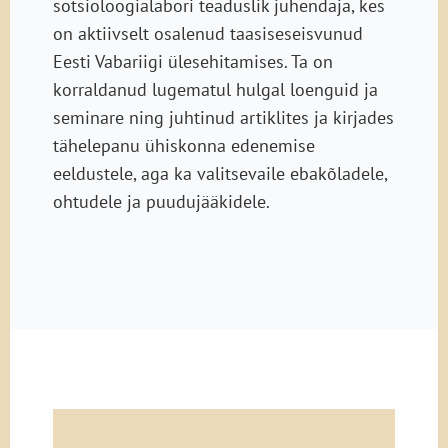
sotsioloogialabori teaduslik juhendaja, kes
on aktiivselt osalenud taasiseseisvunud
Eesti Vabariigi ülesehitamises. Ta on
korraldanud lugematul hulgal loenguid ja
seminare ning juhtinud artiklites ja kirjades
tähelepanu ühiskonna edenemise
eeldustele, aga ka valitsevaile ebakõladele,
ohtudele ja puudujääkidele.