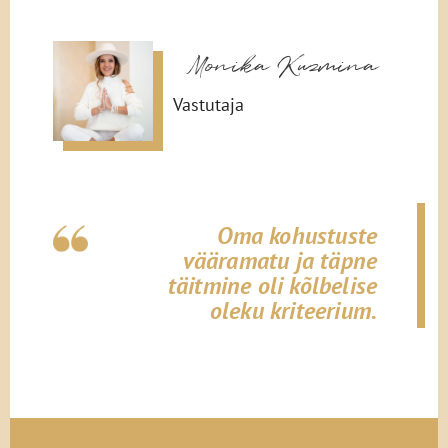
Monika Kuzmina
Vastutaja
Oma kohustuste
vääramatu ja täpne
täitmine oli kõlbelise
oleku kriteerium.