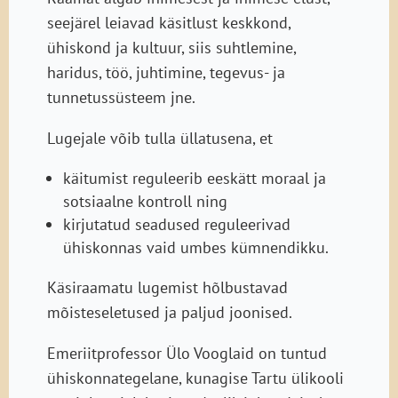
seejärel leiavad käsitlust keskkond,
ühiskond ja kultuur, siis suhtlemine,
haridus, töö, juhtimine, tegevus- ja
tunnetussüsteem jne.
Lugejale võib tulla üllatusena, et
käitumist reguleerib eeskätt moraal ja
sotsiaalne kontroll ning
kirjutatud seadused reguleerivad
ühiskonnas vaid umbes kümnendikku.
Käsiraamatu lugemist hõlbustavad
mõisteseletused ja paljud joonised.
Emeriitprofessor Ülo Vooglaid on tuntud
ühiskonnategelane, kunagise Tartu ülikooli