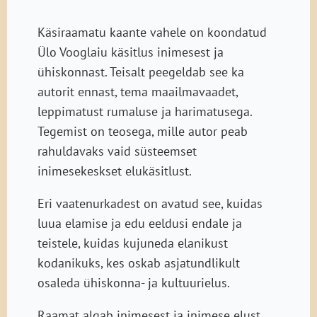
Käsiraamatu kaante vahele on koondatud
Ülo Vooglaiu käsitlus inimesest ja
ühiskonnast. Teisalt peegeldab see ka
autorit ennast, tema maailmavaadet,
leppimatust rumaluse ja harimatusega.
Tegemist on teosega, mille autor peab
rahuldavaks vaid süsteemset
inimesekeskset elukäsitlust.
Eri vaatenurkadest on avatud see, kuidas
luua elamise ja edu eeldusi endale ja
teistele, kuidas kujuneda elanikust
kodanikuks, kes oskab asjatundlikult
osaleda ühiskonna- ja kultuurielus.
Raamat algab inimesest ja inimese elust,