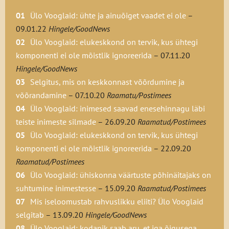
iseseisvalt orienteeruda, iseseisvalt ja koos
Ülo Vooglaid: ühte ja ainuõiget vaadet ei ole
–
kaaslastega otsustada ja teostada, seostada
09.01.22
Hingele/GoodNews
otsuseid teiste tegevuste ja süsteemisega.
Ülo Vooglaid: elukeskkond on tervik, kus ühtegi
komponenti ei ole mõistlik ignoreerida
– 07.11.20
Kuidagi toimetulekuks piisab
Hingele/GoodNews
orienteerumisest. Selleks, et osaleda suurte
Selgitus, mis on keskkonnast võõrdumine ja
otsuste tegemises ja kaasa aidata nende
võõrandamine
– 07.10.20
Raamatu/Postimees
täitmisele, on vaja päris palju eeldusi. See,
Ülo Vooglaid: inimesed saavad enesehinnagu läbi
kes tahab elu edasi viia, peab looma midagi
teiste inimeste silmade
– 26.09.20
Raamatud/Postimees
sellist, mida varem pole olnud, ja
Ülo Vooglaid: elukeskkond on tervik, kus ühtegi
saavutama kvaliteetseid üleminekuid
komponenti ei ole mõistlik ignoreerida
– 22.09.20
võimaldava süsteemsuse.
Raamatud/Postimees
Ülo Vooglaid: ühiskonna väärtuste põhinäitajaks on
suhtumine inimestesse
– 15.09.20
Raamatud/Postimees
Mis iseloomustab rahvuslikku eliiti? Ülo Vooglaid
selgitab
– 13.09.20
Hingele/GoodNews
Ülo Vooglaid: kodanik saab aru, et iga õigusega