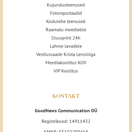
Kujundusteenused
Fotoreportaažid
Kodulehe teenused
Raamatu meediatöö
Sisusprint 24h
Lähme lavadele
Vestlussaade Krista Lensiniga
Meediakoolitus KOV
VIP Koolitus
KONTAKT
GoodNews Communication OÜ
Registrikood: 14911432
KMKR: EE102299418