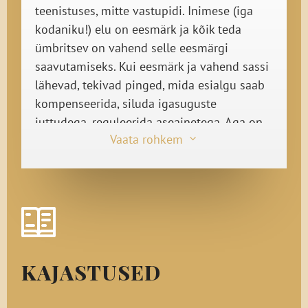
teenistuses, mitte vastupidi. Inimese (iga
kodaniku!) elu on eesmärk ja kõik teda
ümbritsev on vahend selle eesmärgi
saavutamiseks. Kui eesmärk ja vahend sassi
lähevad, tekivad pinged, mida esialgu saab
kompenseerida, siluda igasuguste
juttudega, reguleerida aseainetega. Aga on
Vaata rohkem
3
vaid aja küsimus, mil võtab maad
depressioon ja apaatia, kujuneb
võõrdumine ja võõrandumine või
agressiivsus, kaasa arvatud
eneseagressioon.
Elu kui sotsiaalset nähtust (fenomeni)
iseloomustavad eelpool nimetatud
KAJASTUSED
karakteristikud, kuid lisaks ka see, millest
sõltub selguse tekkimine, võimekus