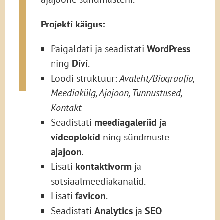
Projekti käigus:
Paigaldati ja seadistati
WordPress
ning
Divi
.
Loodi struktuur:
Avaleht/Biograafia,
Meediakülg, Ajajoon, Tunnustused,
Kontakt.
Seadistati
meediagaleriid ja
videoplokid
ning sündmuste
ajajoon
.
Lisati
kontaktivorm
ja
sotsiaalmeediakanalid.
Lisati
favicon
.
Seadistati
Analytics
ja
SEO