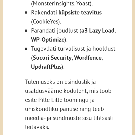
(MonsterInsights, Yoast).
Rakendati
küpsiste teavitus
(CookieYes).
Parandati jõudlust (
a3 Lazy Load
,
WP-Optimize
).
Tugevdati turvalisust ja hooldust
(
Sucuri Security
,
Wordfence
,
UpdraftPlus
).
Tulemuseks on esinduslik ja
usaldusväärne koduleht, mis toob
esile Pille Lille loomingu ja
ühiskondliku panuse ning teeb
meedia- ja sündmuste sisu lihtsasti
leitavaks.