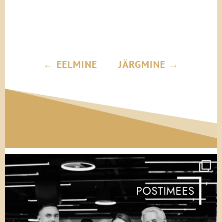
←
EELMINE
JÄRGMINE
→