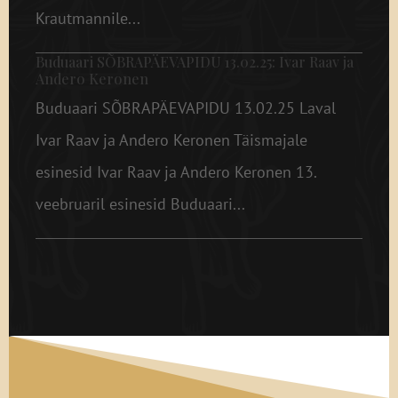
Krautmannile...
Buduaari SÕBRAPÄEVAPIDU 13.02.25: Ivar Raav ja
Andero Keronen
Buduaari SÕBRAPÄEVAPIDU 13.02.25 Laval
Ivar Raav ja Andero Keronen Täismajale
esinesid Ivar Raav ja Andero Keronen 13.
veebruaril esinesid Buduaari...