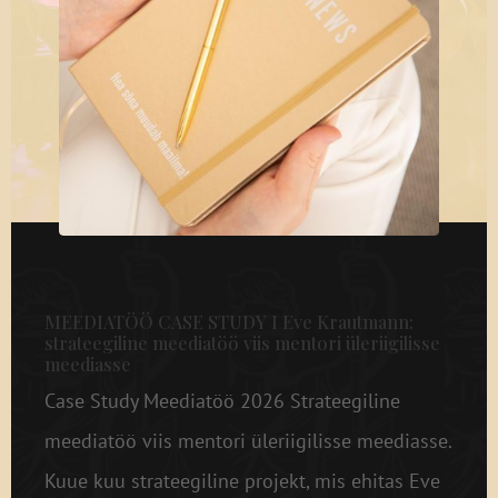
MEEDIATÖÖ CASE STUDY I Eve Krautmann:
strateegiline meediatöö viis mentori üleriigilisse
meediasse
Case Study Meediatöö 2026 Strateegiline
meediatöö viis mentori üleriigilisse meediasse.
Kuue kuu strateegiline projekt, mis ehitas Eve