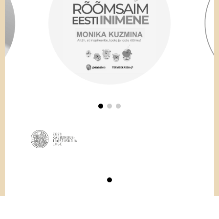
© GoodNews Communication 2026 | Kõik õigused kaitstud.