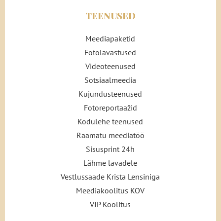
TEENUSED
Meediapaketid
Fotolavastused
Videoteenused
Sotsiaalmeedia
Kujundusteenused
Fotoreportaažid
Kodulehe teenused
Raamatu meediatöö
Sisusprint 24h
Lähme lavadele
Vestlussaade Krista Lensiniga
Meediakoolitus KOV
VIP Koolitus