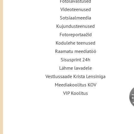
Fotolavastused
Videoteenused
Sotsiaalmeedia
Kujundusteenused
Fotoreportaažid
Kodulehe teenused
Raamatu meediatöö
Sisusprint 24h
Lähme lavadele
Vestlussaade Krista Lensiniga
Meediakoolitus KOV
VIP Koolitus