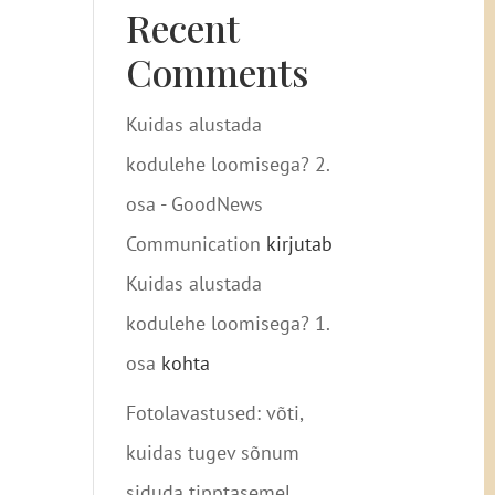
Recent
Comments
Kuidas alustada
kodulehe loomisega? 2.
osa - GoodNews
Communication
kirjutab
Kuidas alustada
kodulehe loomisega? 1.
osa
kohta
Fotolavastused: võti,
kuidas tugev sõnum
siduda tipptasemel