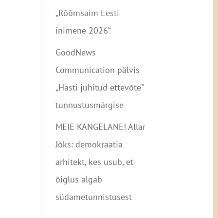
„Rõõmsaim Eesti
inimene 2026“
GoodNews
Communication pälvis
„Hästi juhitud ettevõte”
tunnustusmärgise
MEIE KANGELANE! Allar
Jõks: demokraatia
arhitekt, kes usub, et
õiglus algab
südametunnistusest