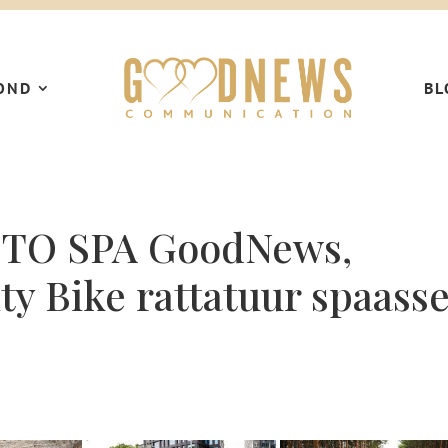
OND
BL
E TO SPA GoodNews,
ty Bike rattatuur spaass