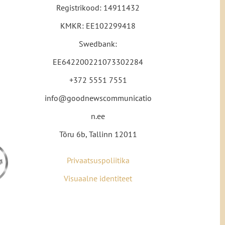
Registrikood: 14911432
KMKR: EE102299418
Swedbank:
EE642200221073302284
+372 5551 7551
info@goodnewscommunicatio
n.ee
Tõru 6b, Tallinn 12011
Privaatsuspoliitika
Visuaalne identiteet