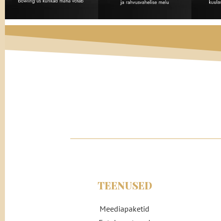
TEENUSED
Meediapaketid