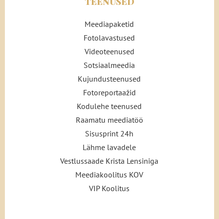
TEENUSED
Meediapaketid
Fotolavastused
Videoteenused
Sotsiaalmeedia
Kujundusteenused
Fotoreportaažid
Kodulehe teenused
Raamatu meediatöö
Sisusprint 24h
Lähme lavadele
Vestlussaade Krista Lensiniga
Meediakoolitus KOV
VIP Koolitus