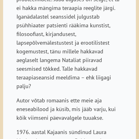
ei hakka mängima teraapia reeglite järgi.
Iganädalastel seanssidel julgustab
psühhiaater patsienti rääkima kunstist,
filosoofiast, kirjandusest,
lapsepõlvemälestustest ja erootilistest
kogemustest, tänu millele hakkavad
aeglaselt langema Nataliat piiravad
seesmised tõkked. Talle hakkavad
teraapiaseansid meeldima – ehk liigagi
palju?
Autor võtab romaanis ette meie aja
eneseabilood ja küsib, mis jääb varju, kui
kõik viimseni päevavalgele tuuakse.
1976. aastal Kajaanis sündinud Laura