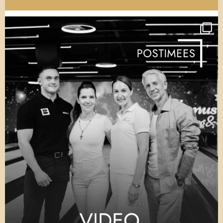
võimalikest avaustest ja ma täitun, aga see
ei lõpe kunagi ja mu pea hakkab valutama.
Ja minu sisse ei mahu ühtegi arukat
edumeelset mõtet, sest mu pea on täis neid
armukesi. Kes on ära. Minu sisse ei mahu
informatsiooni, ma ei õpi midagi, vaid jään
iga päevaga rumalamaks, sest armsamad
pööravad minu sisemuses kõik pahupidi. Ja
varsti lähen ma hulluks. Teen oma tööd
nagu masin ja peagi koidab päev, kui mu
ülemus seda märkab."