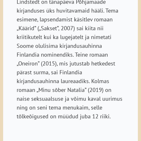
Lindstedt on tänapäeva Põhjamaade
kirjanduses üks huvitavamaid hääli. Tema
esimene, lapsendamist käsitlev romaan
„Käärid” („Sakset”, 2007) sai kiita nii
kriitikutelt kui ka lugejatelt ja nimetati
Soome olulisima kirjandusauhinna
Finlandia nominendiks. Teine romaan
„Oneiron” (2015), mis jutustab hetkedest
pärast surma, sai Finlandia
kirjandusauhinna laureaadiks. Kolmas
romaan „Minu sõber Natalia” (2019) on
naise seksuaalsuse ja võimu kaval uurimus
ning on seni tema menukaim, selle
tõlkeõigused on müüdud juba 12 riiki.