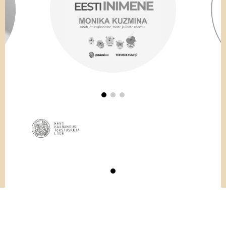
© GoodNews Communication 2026 | Kõik õigused kaitstud.