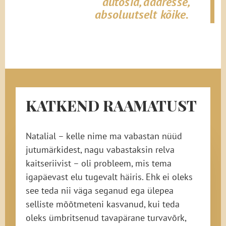
autosid, aadresse,
absoluutselt kõike.
KATKEND RAAMATUST
Natalial – kelle nime ma vabastan nüüd
jutumärkidest, nagu vabastaksin relva
kaitseriivist – oli probleem, mis tema
igapäevast elu tugevalt häiris. Ehk ei oleks
see teda nii väga seganud ega ülepea
selliste mõõtmeteni kasvanud, kui teda
oleks ümbritsenud tavapärane turvavõrk,