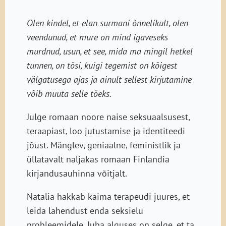
Olen kindel, et elan surmani õnnelikult, olen
veendunud, et mure on mind igaveseks
murdnud, usun, et see, mida ma mingil hetkel
tunnen, on tõsi, kuigi tegemist on kõigest
välgatusega ajas ja ainult sellest kirjutamine
võib muuta selle tõeks.
Julge romaan noore naise seksuaalsusest,
teraapiast, loo jutustamise ja identiteedi
jõust. Mänglev, geniaalne, feministlik ja
üllatavalt naljakas romaan Finlandia
kirjandusauhinna võitjalt.
Natalia hakkab käima terapeudi juures, et
leida lahendust enda seksielu
probleemidele. Juba alguses on selge, et ta