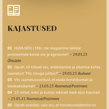
olulised süsteemid funktsioneerivad ja
korrastavad. Seega näeme ja mõistame kõik
maailma ainulaadsel moel.
KAJASTUSED
8. Pealtnäha arusaamatu käitumine on
arusaadav, kui vaadelda põhjuseid.
9. Kaldume olema väga verbaalne ühiskond
HÜVA NÕU | Miks me reageerime tühiste
– kirjasõna ja kõne on olulised -, aga
probleemide korral üle ja ägestume?
– 29.03.23
tegelikult on suur osa suhtlusest
Õhtuleht
mitteverbaalne.
Oprah 10 tsitaati elu, andestamise ja aitamise kohta
raamatust “Mis sinuga juhtus?”
– 29.03.23
Buduaar
10. Andestamine tähendab lahtilaskmist
Viis raamatusoovitust, et elada õnnelikumalt ja
lootusest, et minevik võinuks olla
tasakaalukamalt
– 23.03.23
Raamatud/Postimees
teistsugune, aga me ei saa edasi liikuda, kui
10 mõtet, miks ja kuidas tekivad meie elus traumad
hoiame kinni mineviku valust.
– 25.05.22
Raamatud/Postimees
Oprah avaldab: sain aru, et hooletussejätmine on