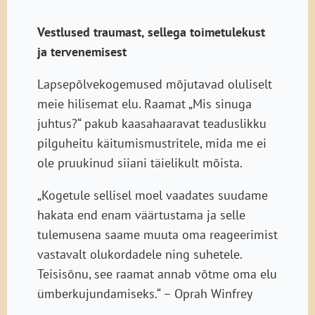
Vestlused traumast, sellega toimetulekust
ja tervenemisest
Lapsepõlvekogemused mõjutavad oluliselt
meie hilisemat elu. Raamat „Mis sinuga
juhtus?“ pakub kaasahaaravat teaduslikku
pilguheitu käitumismustritele, mida me ei
ole pruukinud siiani täielikult mõista.
„Kogetule sellisel moel vaadates suudame
hakata end enam väärtustama ja selle
tulemusena saame muuta oma reageerimist
vastavalt olukordadele ning suhetele.
Teisisõnu, see raamat annab võtme oma elu
ümberkujundamiseks.“ – Oprah Winfrey