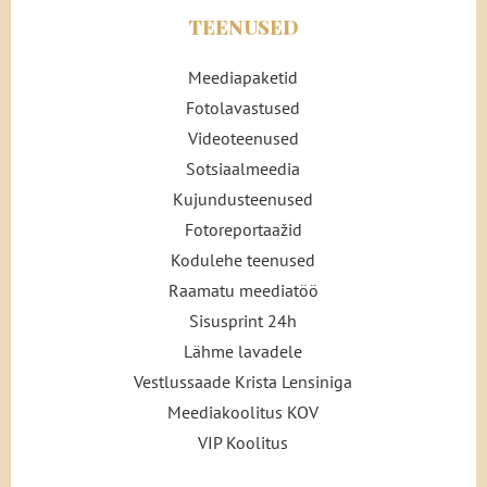
TEENUSED
Meediapaketid
Fotolavastused
Videoteenused
Sotsiaalmeedia
Kujundusteenused
Fotoreportaažid
Kodulehe teenused
Raamatu meediatöö
Sisusprint 24h
Lähme lavadele
Vestlussaade Krista Lensiniga
Meediakoolitus KOV
VIP Koolitus