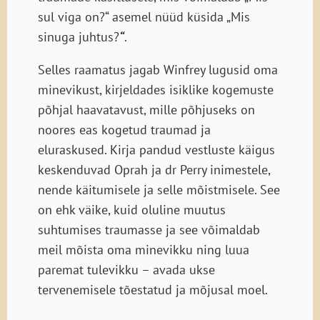
sul viga on?“ asemel nüüd küsida „Mis
sinuga juhtus?
“
.
Selles raamatus jagab Winfrey lugusid oma
minevikust, kirjeldades isiklike kogemuste
põhjal haavatavust, mille põhjuseks on
noores eas kogetud traumad ja
eluraskused. Kirja pandud vestluste käigus
keskenduvad Oprah ja dr Perry inimestele,
nende käitumisele ja selle mõistmisele. See
on ehk väike, kuid oluline muutus
suhtumises traumasse ja see võimaldab
meil mõista oma minevikku ning luua
paremat tulevikku – avada ukse
tervenemisele tõestatud ja mõjusal moel.