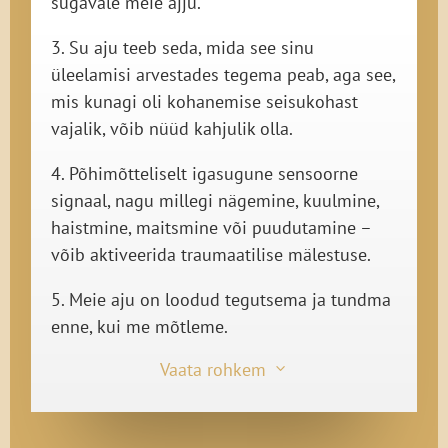
sügavale meie ajju.
3. Su aju teeb seda, mida see sinu
üleelamisi arvestades tegema peab, aga see,
mis kunagi oli kohanemise seisukohast
vajalik, võib nüüd kahjulik olla.
4. Põhimõtteliselt igasugune sensoorne
signaal, nagu millegi nägemine, kuulmine,
haistmine, maitsmine või puudutamine –
võib aktiveerida traumaatilise mälestuse.
5. Meie aju on loodud tegutsema ja tundma
enne, kui me mõtleme.
Vaata rohkem
3
6. Inimese isiklik ajalugu – inimesed ja
kohad tema elus – mõjutavad aju arengut.
7. Kogemused kujundavad seda, kuidas aju