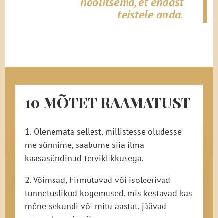
hoolitsema, et endast
teistele anda.
10 MÕTET RAAMATUST
1. Olenemata sellest, millistesse oludesse
me sünnime, saabume siia ilma
kaasasündinud terviklikkusega.
2. Võimsad, hirmutavad või isoleerivad
tunnetuslikud kogemused, mis kestavad kas
mõne sekundi või mitu aastat, jäävad