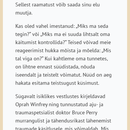
Sellest raamatust võib saada sinu elu
muutja.
Kas oled vahel imestanud: „Miks ma seda
tegin?“ või „Miks ma ei suuda lihtsalt oma
käitumist kontrollida?“ Teised võivad meie
reageerimist hukka mõista ja mõelda: „Mis
tal viga on?“ Kui kahtleme oma tunnetes,
on lihtne ennast süüdistada, nõuda
iseendalt ja teistelt võimatut. Nüüd on aeg
hakata esitama teistsugust küsimust.
Sügavalt isiklikes vestlustes kirjeldavad
Oprah Winfrey ning tunnustatud aju- ja
traumaspetsialist doktor Bruce Perry
murrangulist ja tähendusrikast lähenemist
traumade käsitlusele, mis võimaldab „Mis