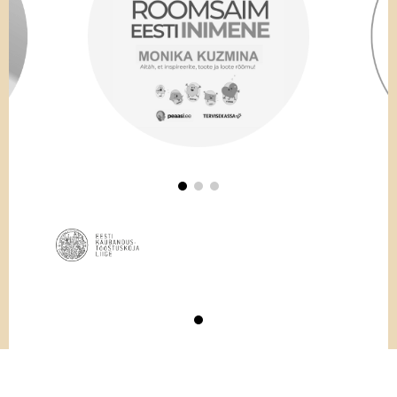
© GoodNews Communication 2026 | Kõik õigused kaitstud.