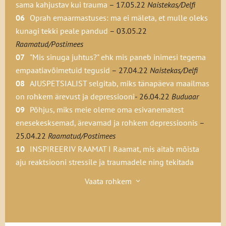
sama kahjustav kui trauma
– 17.05.22
Naistekas/Delfi
Oprah emaarmastuses: ma ei mäleta, et mulle oleks
kunagi tekki peale pandud
– 03.05.22
Raamatud/Postimees
"Mis sinuga juhtus?" ehk mis paneb inimesi tegema
empaatiavõimetuid tegusid
– 27.04.22
Naistekas/Delfi
AJUSPETSIALIST selgitab, miks tänapäeva maailmas
on rohkem ärevust ja depressiooni
- 26.04.22
Buduaar
Põhjus, miks meie oleme oma esivanematest
enesekesksemad, ärevamad ja rohkem depressioonis
–
25.04.22
Raamatud/Postimees
INSPIREERIV RAAMAT I Raamat, mis aitab mõista
aju reaktsiooni stressile ja traumadele ning tekitada
positiivne enesehinnang
– 03.04.22
Hingele/GoodNews
Vaata rohkem
3
Oprah karm ülestunnistus lapsepõlvest: sain
lapsena pidevalt peksa, toona peeti seda normaalseks
–
29.03.22
Anne ja Stiil/Delfi