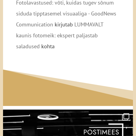
Fotolavastused: võti, kuidas tugev sõnum
siduda tipptasemel visuaaliga - GoodNews
Communication
kirjutab
LUMMAVALT
kaunis fotomeik: ekspert paljastab
saladused
kohta