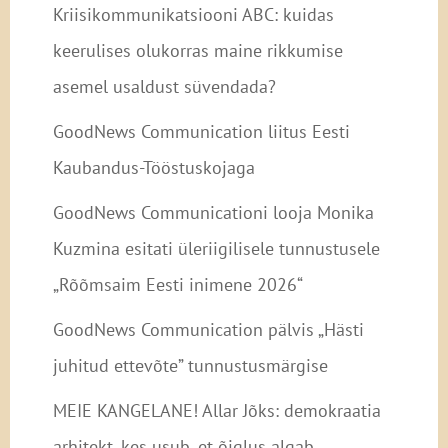
Kriisikommunikatsiooni ABC: kuidas
keerulises olukorras maine rikkumise
asemel usaldust süvendada?
GoodNews Communication liitus Eesti
Kaubandus-Tööstuskojaga
GoodNews Communicationi looja Monika
Kuzmina esitati üleriigilisele tunnustusele
„Rõõmsaim Eesti inimene 2026“
GoodNews Communication pälvis „Hästi
juhitud ettevõte” tunnustusmärgise
MEIE KANGELANE! Allar Jõks: demokraatia
arhitekt, kes usub, et õiglus algab