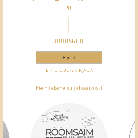
UUDISKIRI
LIITU UUDISKIRJAGA
Me hindame su privaatsust!