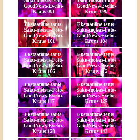
Saku-moisas-Foto-
Saku-moisas-Foto-
GoodNews-Evelin-
GoodNews-Evelin-
Kruus-091
Kruus-099
Ekstaatiline-tants-
Ekstaatiline-tants-
Saku-moisas-Foto-
Saku-moisas-Foto-
GoodNews-Evelin-
GoodNews-Evelin-
Kruus-101
Kruus-104
Ekstaatiline-tants-
Ekstaatiline-tants-
Saku-moisas-Foto-
Saku-moisas-Foto-
GoodNews-Evelin-
GoodNews-Evelin-
Kruus-106
Kruus-112
Ekstaatiline-tants-
Ekstaatiline-tants-
Saku-moisas-Foto-
Saku-moisas-Foto-
GoodNews-Evelin-
GoodNews-Evelin-
Kruus-117
Kruus-127
Ekstaatiline-tants-
Ekstaatiline-tants-
Saku-moisas-Foto-
Saku-moisas-Foto-
GoodNews-Evelin-
GoodNews-Evelin-
Kruus-128
Kruus-143