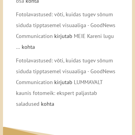
osa
kohta
Fotolavastused: võti, kuidas tugev sõnum
siduda tipptasemel visuaaliga - GoodNews
Communication
kirjutab
MEIE Kareni lugu
…
kohta
Fotolavastused: võti, kuidas tugev sõnum
siduda tipptasemel visuaaliga - GoodNews
Communication
kirjutab
LUMMAVALT
kaunis fotomeik: ekspert paljastab
saladused
kohta