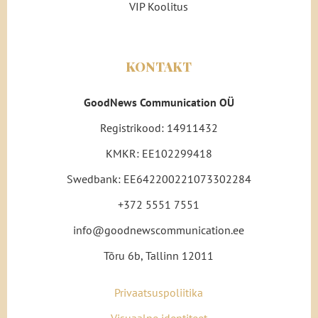
VIP Koolitus
KONTAKT
GoodNews Communication OÜ
Registrikood: 14911432
KMKR: EE102299418
Swedbank: EE642200221073302284
+372 5551 7551
info@goodnewscommunication.ee
Tõru 6b, Tallinn 12011
Privaatsuspoliitika
Visuaalne identiteet