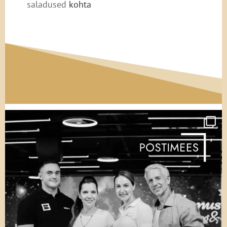
saladused
kohta