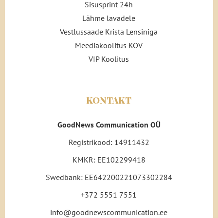
Sisusprint 24h
Lähme lavadele
Vestlussaade Krista Lensiniga
Meediakoolitus KOV
VIP Koolitus
KONTAKT
GoodNews Communication OÜ
Registrikood: 14911432
KMKR: EE102299418
Swedbank: EE642200221073302284
+372 5551 7551
info@goodnewscommunication.ee