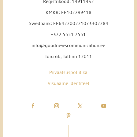
Registrikood: 14911432
KMKR: EE102299418
Swedbank: EE642200221073302284
+372 5551 7551
info@goodnewscommunication.ee
Tõru 6b, Tallinn 12011
Privaatsuspoliitika
Visuaalne identiteet