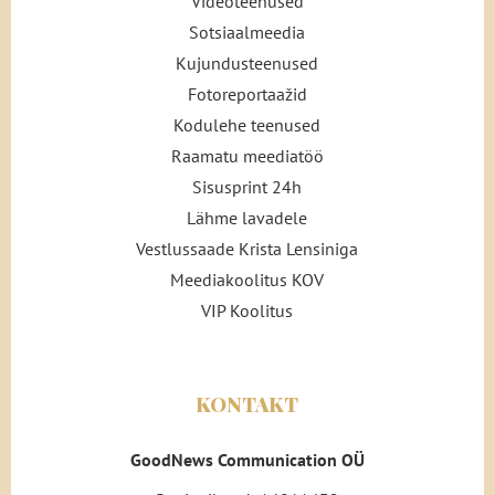
Videoteenused
Sotsiaalmeedia
Kujundusteenused
Fotoreportaažid
Kodulehe teenused
Raamatu meediatöö
Sisusprint 24h
Lähme lavadele
Vestlussaade Krista Lensiniga
Meediakoolitus KOV
VIP Koolitus
KONTAKT
GoodNews Communication OÜ