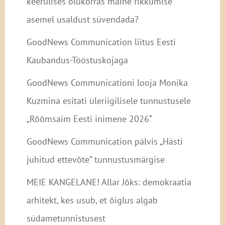
keerulises olukorras maine rikkumise
asemel usaldust süvendada?
GoodNews Communication liitus Eesti
Kaubandus-Tööstuskojaga
GoodNews Communicationi looja Monika
Kuzmina esitati üleriigilisele tunnustusele
„Rõõmsaim Eesti inimene 2026“
GoodNews Communication pälvis „Hästi
juhitud ettevõte” tunnustusmärgise
MEIE KANGELANE! Allar Jõks: demokraatia
arhitekt, kes usub, et õiglus algab
südametunnistusest