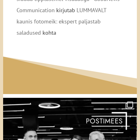
Communication
kirjutab
LUMMAVALT
kaunis fotomeik: ekspert paljastab
saladused
kohta