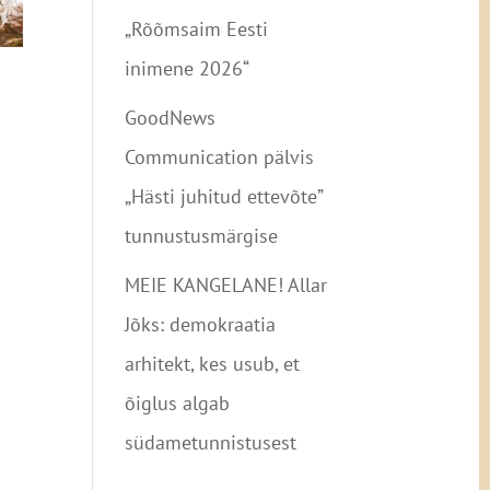
„Rõõmsaim Eesti
inimene 2026“
GoodNews
Communication pälvis
„Hästi juhitud ettevõte”
tunnustusmärgise
MEIE KANGELANE! Allar
Jõks: demokraatia
arhitekt, kes usub, et
õiglus algab
südametunnistusest