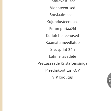
Fotolavastused
Videoteenused
Sotsiaalmeedia
Kujundusteenused
Fotoreportaažid
Kodulehe teenused
Raamatu meediatöö
Sisusprint 24h
Lähme lavadele
Vestlussaade Krista Lensiniga
Meediakoolitus KOV
VIP Koolitus