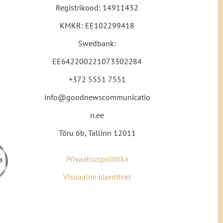
Registrikood: 14911432
KMKR: EE102299418
Swedbank:
EE642200221073302284
+372 5551 7551
info@goodnewscommunicatio
n.ee
Tõru 6b, Tallinn 12011
Privaatsuspoliitika
Visuaalne identiteet