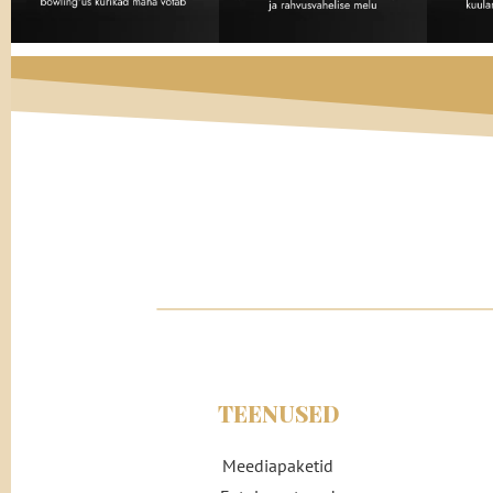
TEENUSED
Meediapaketid