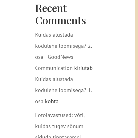
Recent
Comments
Kuidas alustada
kodulehe loomisega? 2.
osa - GoodNews
Communication
kirjutab
Kuidas alustada
kodulehe loomisega? 1.
osa
kohta
Fotolavastused: võti,
kuidas tugev sõnum
siduda tipptasemel