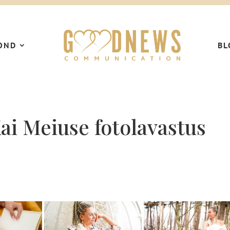
OND
BL
Kai Meiuse fotolavastus