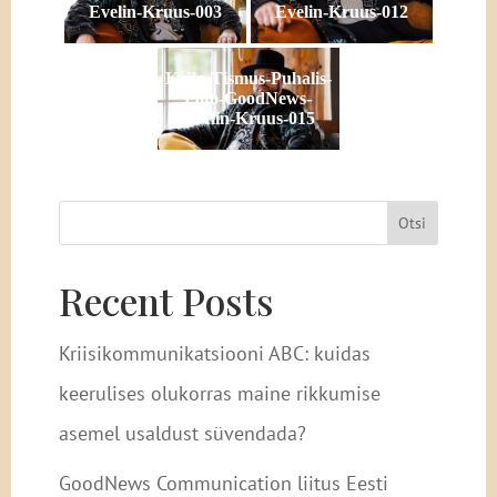
Evelin-Kruus-003
Evelin-Kruus-012
Keijo-Tismus-Puhalis-
Foto-GoodNews-
Evelin-Kruus-015
Otsi
Recent Posts
Kriisikommunikatsiooni ABC: kuidas
keerulises olukorras maine rikkumise
asemel usaldust süvendada?
GoodNews Communication liitus Eesti