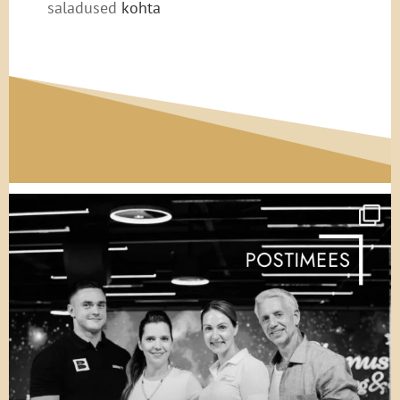
saladused
kohta