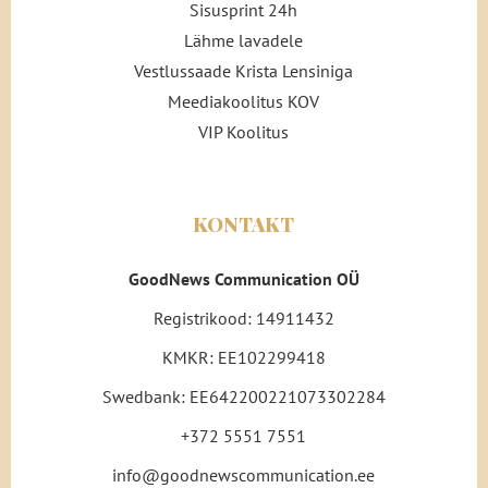
Sisusprint 24h
Lähme lavadele
Vestlussaade Krista Lensiniga
Meediakoolitus KOV
VIP Koolitus
KONTAKT
GoodNews Communication OÜ
Registrikood: 14911432
KMKR: EE102299418
Swedbank: EE642200221073302284
+372 5551 7551
info@goodnewscommunication.ee