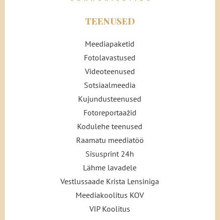
TEENUSED
Meediapaketid
Fotolavastused
Videoteenused
Sotsiaalmeedia
Kujundusteenused
Fotoreportaažid
Kodulehe teenused
Raamatu meediatöö
Sisusprint 24h
Lähme lavadele
Vestlussaade Krista Lensiniga
Meediakoolitus KOV
VIP Koolitus