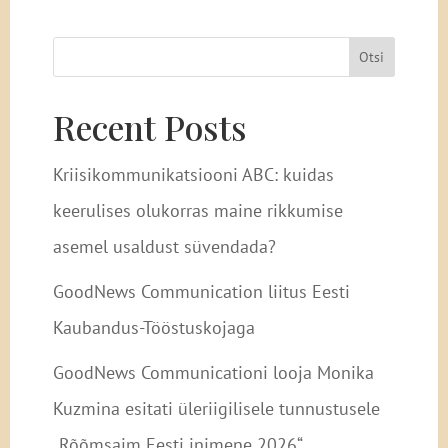
Otsi
Recent Posts
Kriisikommunikatsiooni ABC: kuidas
keerulises olukorras maine rikkumise
asemel usaldust süvendada?
GoodNews Communication liitus Eesti
Kaubandus-Tööstuskojaga
GoodNews Communicationi looja Monika
Kuzmina esitati üleriigilisele tunnustusele
„Rõõmsaim Eesti inimene 2026“