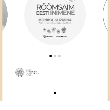
© GoodNews Communication 2026 | Kõik õigused kaitstud.